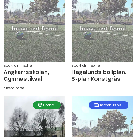
Stockholm - Solna
Stockholm - Solna
Ängkärrsskolan,
Hagalunds bollplan,
Gymnastiksal
5-plan Konstgräs
Måste bokas
Fotboll
Inomhushall