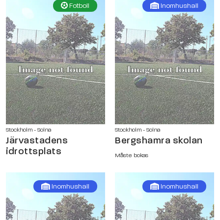
Fotboll
Inomhushall
Stockholm - Solna
Stockholm - Solna
Järvastadens
Bergshamra skolan
idrottsplats
Måste bokas
Inomhushall
Inomhushall