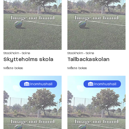
Stockholm - Solna
Stockholm - Solna
Skytteholms skola
Tallbackaskolan
Måste bokas
Måste bokas
Inomhushall
Inomhushall