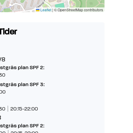
Leaflet
|
© OpenStreetMap contributors
Tider
/8
nstgräs plan SPF 2:
:30
nstgräs plan SPF 3:
:00
:30
20:15-22:00
8
nstgräs plan SPF 2:
:00
20:15-22:00