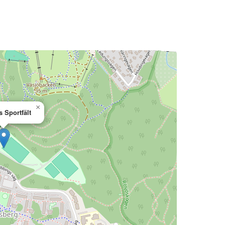
×
 Sportfält