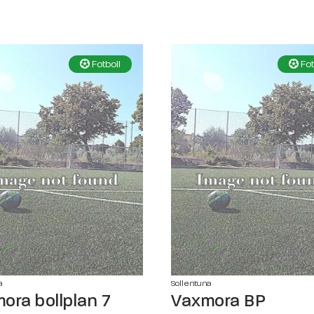
Fotboll
Fot
a
Sollentuna
ora bollplan 7
Vaxmora BP