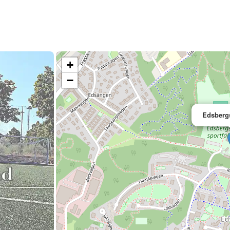
+
−
Edsbergs