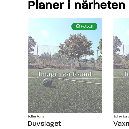
Planer i närheten
Fotboll
Sollentuna
Sollentun
Duvslaget
Vaxm