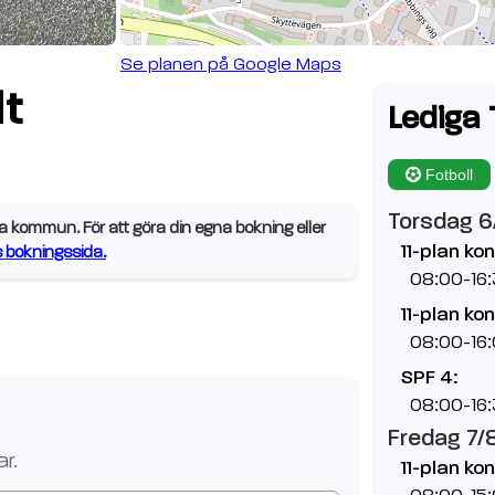
Se planen på Google Maps
lt
Lediga 
Fotboll
Torsdag 6
 kommun. För att göra din egna bokning eller
11-plan ko
bokningssida.
08:00-16
11-plan ko
08:00-16
SPF 4:
08:00-16
Fredag 7/
r.
11-plan ko
08:00-15