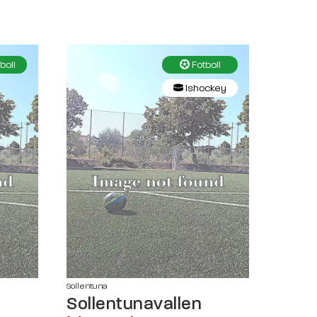
boll
Fotboll
Ishockey
Sollentuna
Sollentunavallen