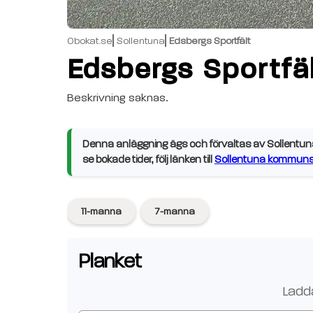
Obokat.se
Sollentuna
Edsbergs Sportfält
Edsbergs Sportfä
Beskrivning saknas.
Denna anläggning ägs och förvaltas av Sollentuna
se bokade tider, följ länken till
Sollentuna kommuns 
11-manna
7-manna
Planket
Ladda