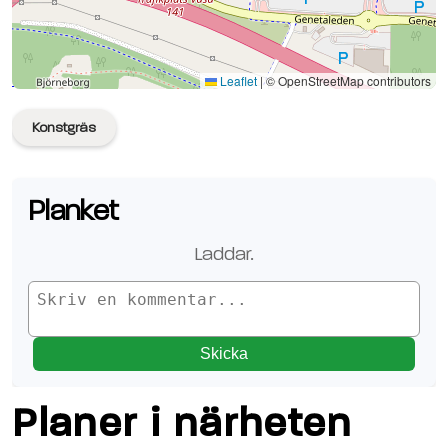
Se planen på Google Maps
Leaflet
|
© OpenStreetMap contributors
Konstgräs
Planket
Laddar.
Skicka
Planer i närheten