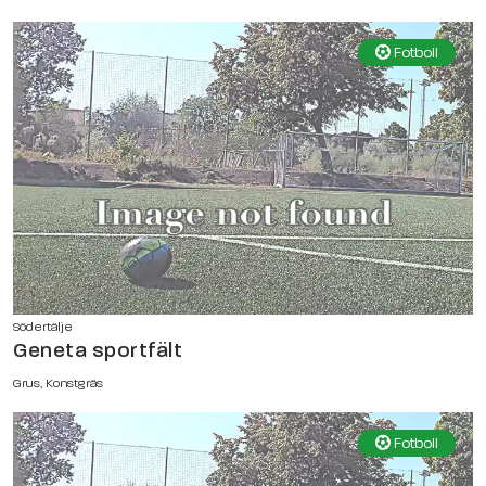
Fotboll
Södertälje
Geneta sportfält
Grus, Konstgräs
Fotboll