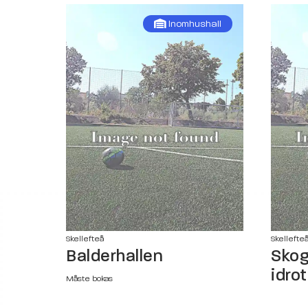
Inomhushall
Skellefteå
Skellefte
Balderhallen
Skog
idro
Måste bokas