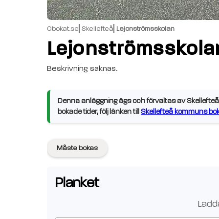
Obokat.se
Skellefteå
Lejonströmsskolan
Lejonströmsskola
Beskrivning saknas.
Denna anläggning ägs och förvaltas av Skellefteå 
bokade tider, följ länken till
Skellefteå kommuns bok
Måste bokas
Planket
Ladda