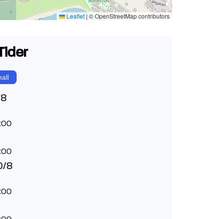
Leaflet
|
© OpenStreetMap contributors
Tider
all
/8
:00
:00
0/8
:00
:00