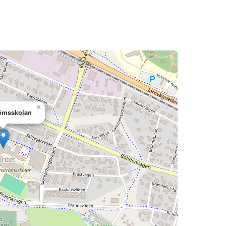
×
ömsskolan