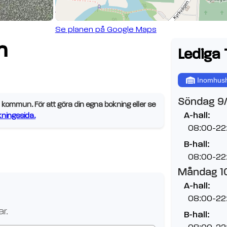
Se planen på Google Maps
n
Lediga 
Inomhush
Söndag 9
kommun. För att göra din egna bokning eller se
A-hall:
ningssida.
08:00-22
B-hall:
08:00-22
Måndag 1
A-hall:
08:00-22
r.
B-hall:
08:00-22