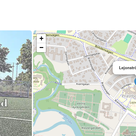
+
−
Lejonstr