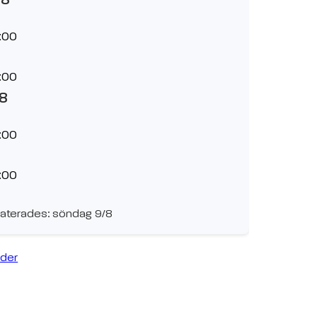
:00
:00
/8
:00
:00
aterades: söndag 9/8
ider