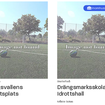
Inomhus
å
Skellefteå
svallens
Drängsmarksskola
ttsplats
Idrottshall
Måste bokas