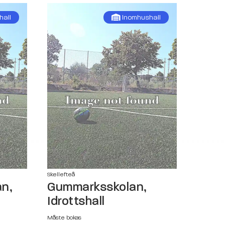
hall
Inomhushall
Skellefteå
n,
Gummarksskolan,
Idrottshall
Måste bokas