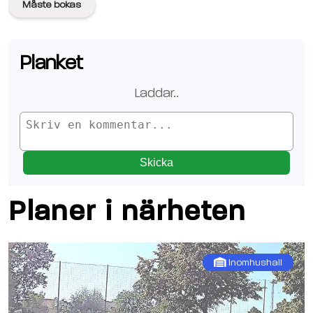
Måste bokas
Planket
Laddar
..
Skicka
Planer i närheten
Inomhushall