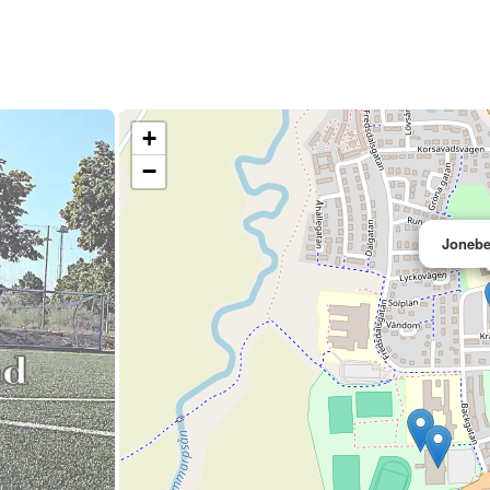
+
−
Jonebe