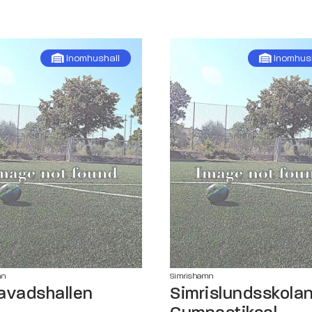
Inomhushall
Inomhus
mn
Simrishamn
avadshallen
Simrislundsskolan