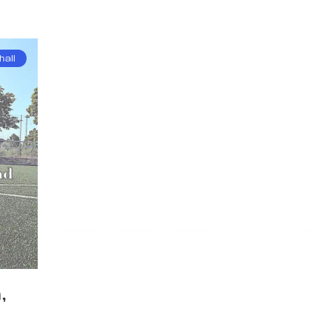
hall
,