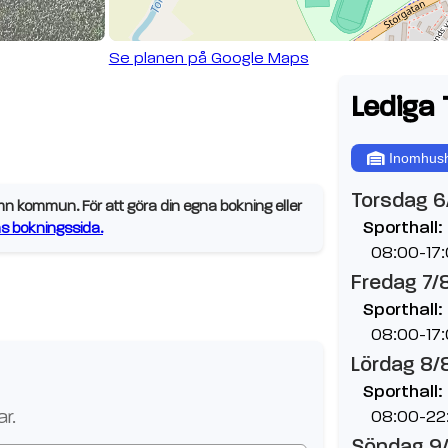
Se planen på Google Maps
Lediga 
Inomhush
Torsdag 6
 kommun. För att göra din egna bokning eller
Sporthall:
 bokningssida.
08:00-17
Fredag 7/
Sporthall:
08:00-17
Lördag 8/
Sporthall:
r.
08:00-22
Söndag 9