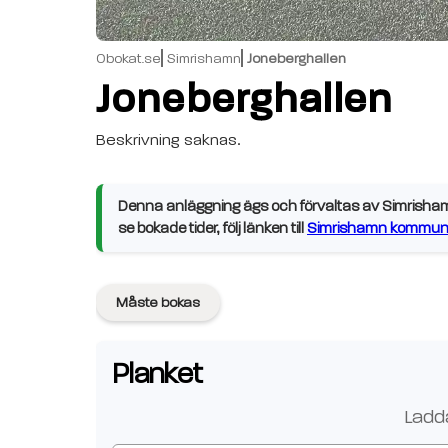
Obokat.se
Simrishamn
Joneberghallen
Joneberghallen
Beskrivning saknas.
Denna anläggning ägs och förvaltas av Simrishamn
se bokade tider, följ länken till
Simrishamn kommuns
Måste bokas
Planket
Ladda