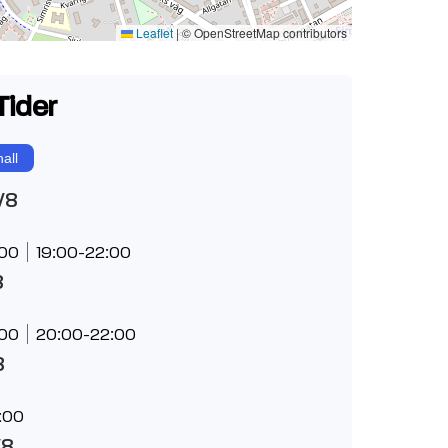
Leaflet
|
© OpenStreetMap contributors
Tider
all
/8
:00
19:00-22:00
8
:00
20:00-22:00
8
:00
/8