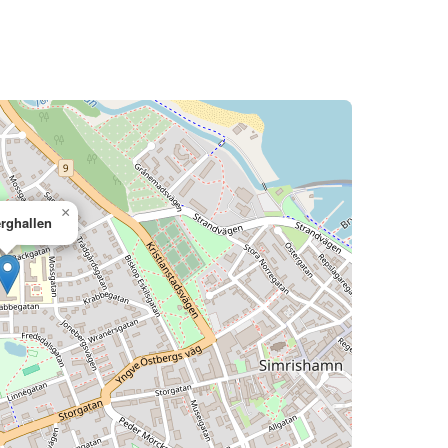
×
rghallen