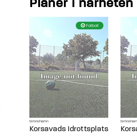
Planer i närheten
Fotboll
Simrishamn
Simrisha
Korsavads Idrottsplats
Kors