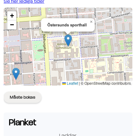
Se fler lediga tider
+
×
−
Östersunds sporthall
Se planen på Google Maps
Leaflet
|
© OpenStreetMap contributors
Måste bokas
Planket
Laddar.