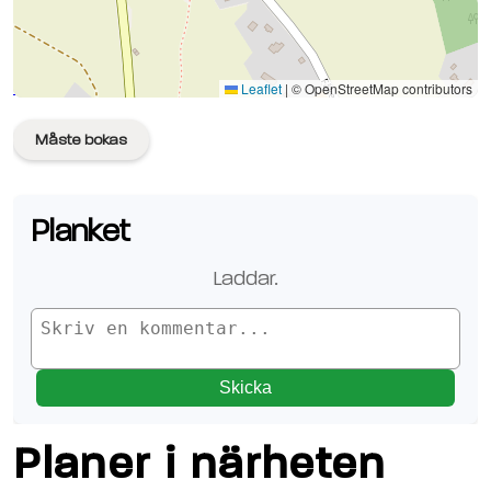
Se planen på Google Maps
Leaflet
|
© OpenStreetMap contributors
Måste bokas
Planket
Laddar.
Skicka
Planer i närheten