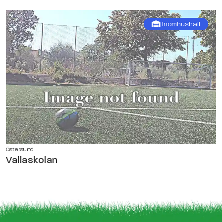
Inomhushall
Östersund
Vallaskolan