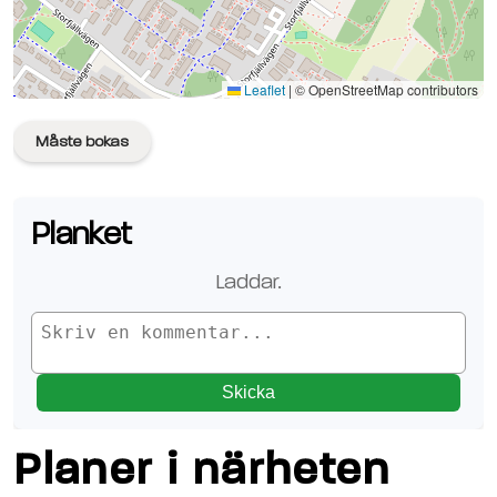
Se planen på Google Maps
Leaflet
|
© OpenStreetMap contributors
Måste bokas
Planket
Laddar.
Skicka
Planer i närheten