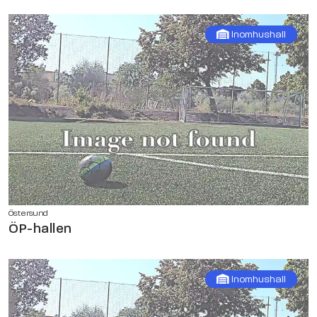
Inomhushall
Östersund
ÖP-hallen
Inomhushall