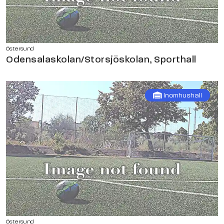
Östersund
Odensalaskolan/Storsjöskolan, Sporthall
Inomhushall
Östersund