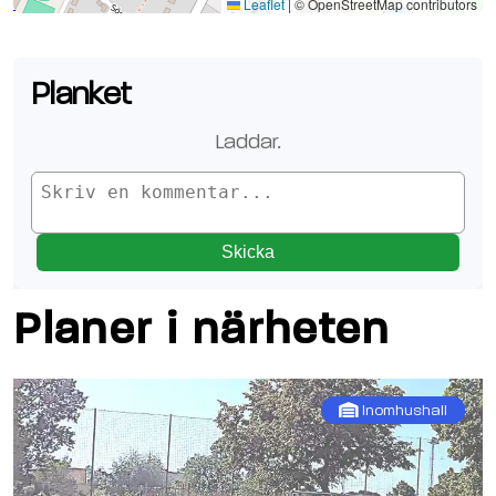
Se planen på Google Maps
Leaflet
|
© OpenStreetMap contributors
Planket
Laddar
..
Skicka
Planer i närheten
Inomhushall