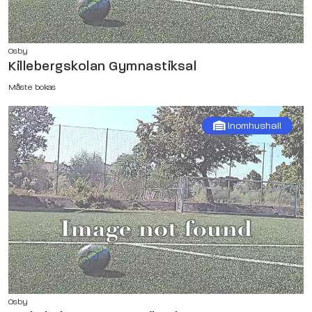
Osby
Killebergskolan Gymnastiksal
Måste bokas
Inomhushall
Osby