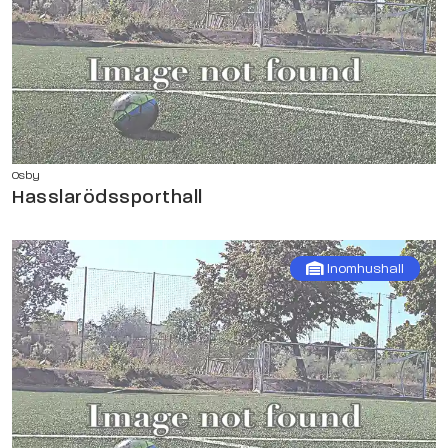
Osby
Hasslarödssporthall
Inomhushall