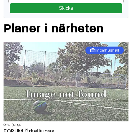
Skicka
Planer i närheten
Inomhushall
Örkelljunga
FORUM Örkelljunga