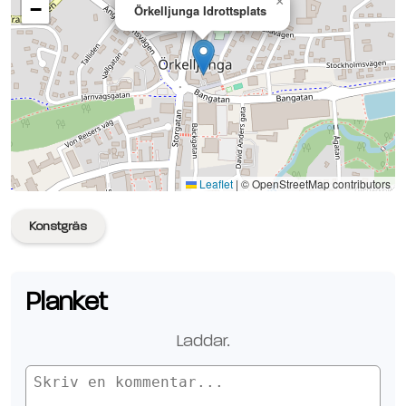
×
−
Örkelljunga Idrottsplats
Se planen på Google Maps
Leaflet
|
© OpenStreetMap contributors
Konstgräs
Planket
Laddar.