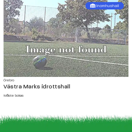
Inomhushall
Örebro
Västra Marks idrottshall
Måste bokas