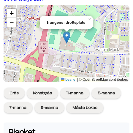
+
×
−
Trängens idrottsplats
Se planen på Google Maps
Leaflet
|
© OpenStreetMap contributors
Gräs
Konstgräs
11-manna
5-manna
7-manna
9-manna
Måste bokas
Planket