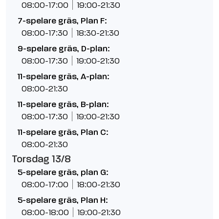
08:00-17:00
19:00-21:30
7-spelare gräs, Plan F:
08:00-17:30
18:30-21:30
9-spelare gräs, D-plan:
08:00-17:30
19:00-21:30
11-spelare gräs, A-plan:
08:00-21:30
11-spelare gräs, B-plan:
08:00-17:30
19:00-21:30
11-spelare gräs, Plan C:
08:00-21:30
Torsdag 13/8
5-spelare gräs, plan G:
08:00-17:00
18:00-21:30
5-spelare gräs, Plan H:
08:00-18:00
19:00-21:30