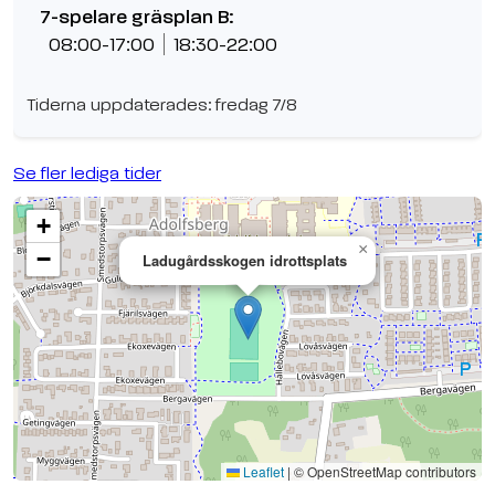
7-spelare gräsplan B:
08:00-17:00
18:30-22:00
Tiderna uppdaterades: fredag 7/8
Se fler lediga tider
+
×
−
Ladugårdsskogen idrottsplats
Se planen på Google Maps
Leaflet
|
© OpenStreetMap contributors