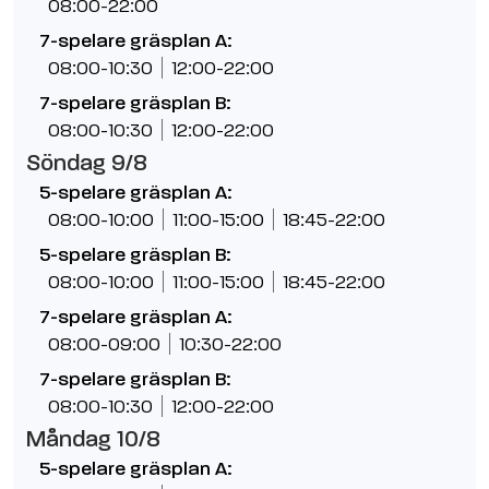
08:00-22:00
7-spelare gräsplan A:
08:00-10:30
12:00-22:00
7-spelare gräsplan B:
08:00-10:30
12:00-22:00
Söndag 9/8
5-spelare gräsplan A:
08:00-10:00
11:00-15:00
18:45-22:00
5-spelare gräsplan B:
08:00-10:00
11:00-15:00
18:45-22:00
7-spelare gräsplan A:
08:00-09:00
10:30-22:00
7-spelare gräsplan B:
08:00-10:30
12:00-22:00
Måndag 10/8
5-spelare gräsplan A: