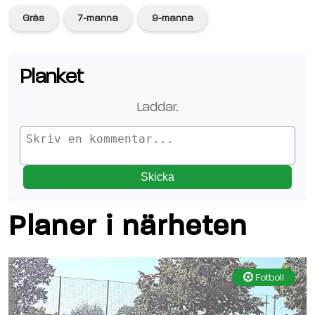
Gräs
7-manna
9-manna
Planket
Laddar.
Skicka
Planer i närheten
Fotboll