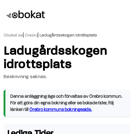
Obokat.se
Örebro
Ladugårdsskogen idrottsplats
Ladugårdsskogen
idrottsplats
Beskrivning saknas.
Denna anläggning ägs och förvaltas av Örebro kommun.
För att göra din egna bokning eller se bokade tider, följ
länken till
Örebro kommuns bokningssida.
Lediga Tider