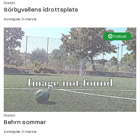
Örebro
Sörbyvallens idrottsplats
Konstgräs, 11-manna
Fotboll
Örebro
Behrn sommar
Konstgräs, 11-manna