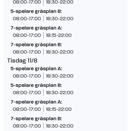
08:00-17:00
18:30-22:00
5-spelare gräsplan B:
08:00-17:00
18:30-22:00
7-spelare gräsplan A:
08:00-17:00
18:15-22:00
7-spelare gräsplan B:
08:00-17:00
18:30-22:00
Tisdag 11/8
5-spelare gräsplan A:
08:00-17:00
18:30-22:00
5-spelare gräsplan B:
08:00-17:00
18:30-22:00
7-spelare gräsplan A:
08:00-17:00
18:15-22:00
7-spelare gräsplan B:
08:00-17:00
18:30-22:00