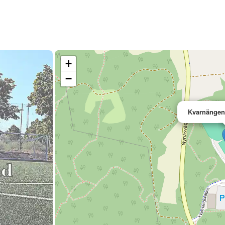
+
−
Kvarnängens