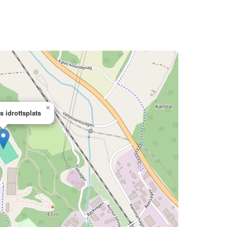
×
 idrottsplats