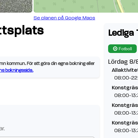
Se planen på Google Maps
tsplats
Lediga 
Fotboll
Lördag 8/
 kommun. För att göra din egna bokning eller
Allaktivit
 bokningssida.
08:00-22
Konstgräs
08:00-13
Konstgräs,
08:00-13
Konstgräs,
r.
08:00-13