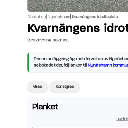
Obokat.se
Nynäshamn
Kvarnängens idrottsplats
Kvarnängens idrot
Beskrivning saknas.
Denna anläggning ägs och förvaltas av Nynäshamn
se bokade tider, följ länken till
Nynäshamn kommuns
Gräs
Konstgräs
Planket
Ladda