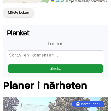
Se planen på Google Maps
Leaflet
|
© OpenStreetMap contributors
Måste bokas
Planket
Laddar
..
Skicka
Planer i närheten
Inomhushall