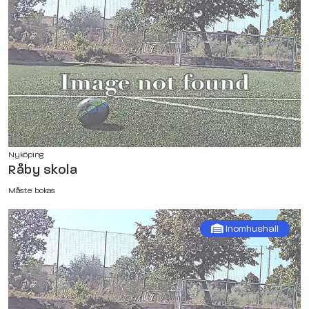
Nyköping
Råby skola
Måste bokas
Inomhushall