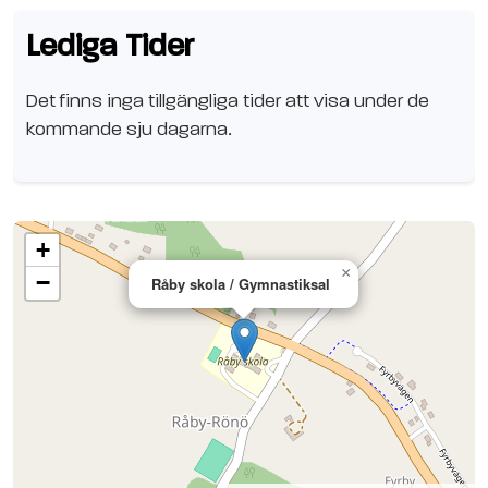
Lediga Tider
Det finns inga tillgängliga tider att visa under de
kommande sju dagarna.
+
×
−
Råby skola / Gymnastiksal