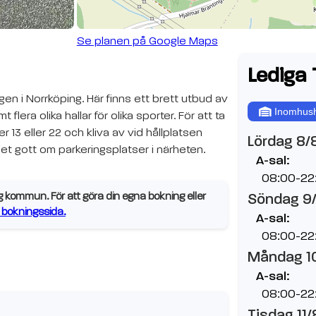
Se planen på Google Maps
Lediga 
en i Norrköping. Här finns ett brett utbud av
Inomhush
 flera olika hallar för olika sporter. För att ta
 13 eller 22 och kliva av vid hållplatsen
Lördag 8/
det gott om parkeringsplatser i närheten.
A-sal:
08:00-22
 kommun. För att göra din egna bokning eller
Söndag 9
bokningssida.
A-sal:
08:00-22
Måndag 1
A-sal:
08:00-22
Tisdag 11/