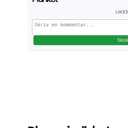
Ladda
Skic