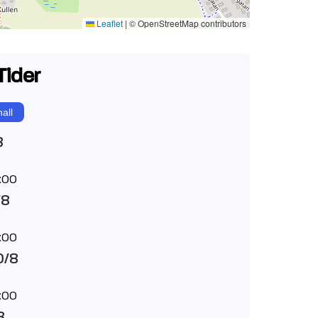
Leaflet
|
© OpenStreetMap contributors
Tider
all
8
:00
/8
:00
0/8
:00
8