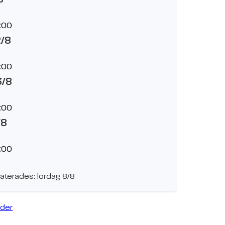
:00
2/8
:00
3/8
:00
/8
:00
aterades: lördag 8/8
ider