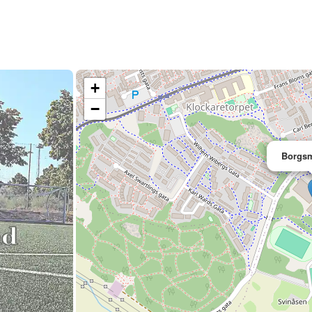
+
−
Borgsm