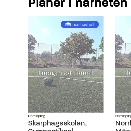
Planer i närheten
Inomhushall
Norrköping
Norrköpin
Skarphagsskolan,
Norr