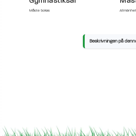
Gymnastiksal
Mäss
Måste bokas
Allmänhe
Beskrivningen på denna 