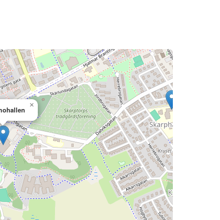
×
ohallen