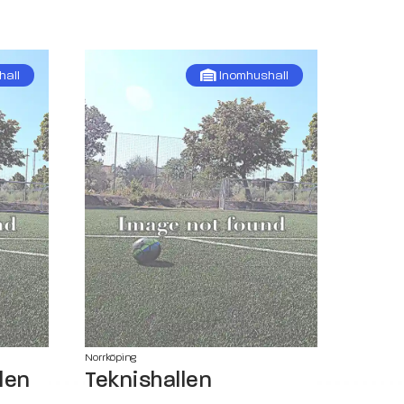
hall
Inomhushall
Norrköping
len
Teknishallen