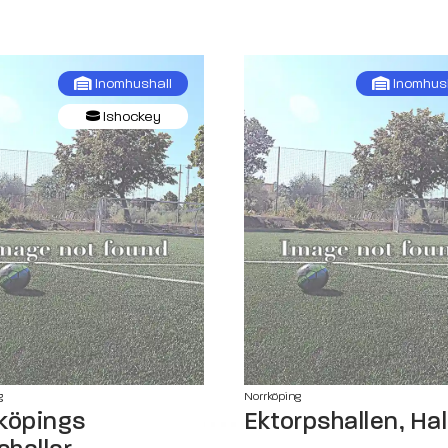
Inomhushall
Inomhus
Ishockey
g
Norrköping
köpings
Ektorpshallen, Hal