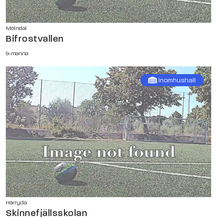
Mölndal
Bifrostvallen
9-manna
Inomhushall
Härryda
Skinnefjällsskolan