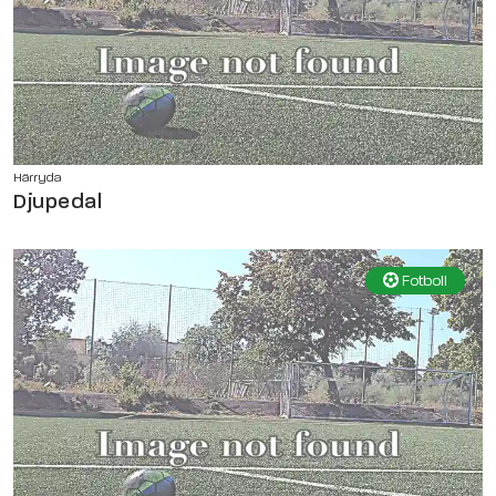
Härryda
Djupedal
Fotboll