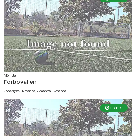
Mölndal
Förbovallen
Konstgräs, 11-manna, 7-manna, 5-manna
Fotboll