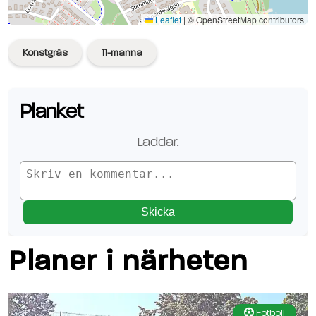
Se planen på Google Maps
Leaflet
|
© OpenStreetMap contributors
Konstgräs
11-manna
Planket
Laddar.
Skicka
Planer i närheten
Fotboll