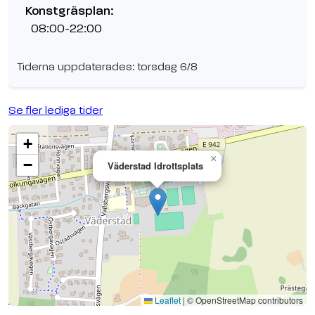
Konstgräsplan:
08:00-22:00
Tiderna uppdaterades: torsdag 6/8
Se fler lediga tider
+
×
−
Väderstad Idrottsplats
Se planen på Google Maps
Leaflet
|
© OpenStreetMap contributors