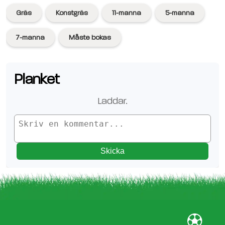
Gräs
Konstgräs
11-manna
5-manna
7-manna
Måste bokas
Planket
Laddar.
Skicka