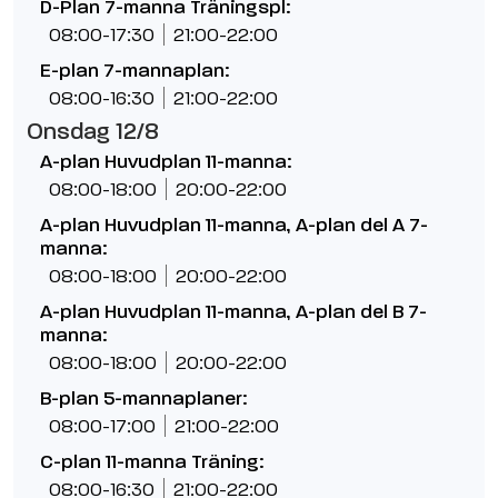
D-Plan 7-manna Träningspl:
08:00-17:30
21:00-22:00
E-plan 7-mannaplan:
08:00-16:30
21:00-22:00
Onsdag 12/8
A-plan Huvudplan 11-manna:
08:00-18:00
20:00-22:00
A-plan Huvudplan 11-manna, A-plan del A 7-
manna:
08:00-18:00
20:00-22:00
A-plan Huvudplan 11-manna, A-plan del B 7-
manna:
08:00-18:00
20:00-22:00
B-plan 5-mannaplaner:
08:00-17:00
21:00-22:00
C-plan 11-manna Träning:
08:00-16:30
21:00-22:00