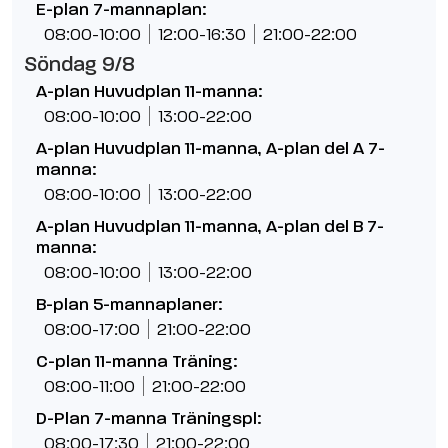
E-plan 7-mannaplan:
08:00-10:00
12:00-16:30
21:00-22:00
Söndag 9/8
A-plan Huvudplan 11-manna:
08:00-10:00
13:00-22:00
A-plan Huvudplan 11-manna, A-plan del A 7-
manna:
08:00-10:00
13:00-22:00
A-plan Huvudplan 11-manna, A-plan del B 7-
manna:
08:00-10:00
13:00-22:00
B-plan 5-mannaplaner:
08:00-17:00
21:00-22:00
C-plan 11-manna Träning:
08:00-11:00
21:00-22:00
D-Plan 7-manna Träningspl:
08:00-17:30
21:00-22:00