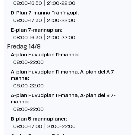
08:00-16:30
21:00-22:00
D-Plan 7-manna Träningspl:
08:00-17:30
21:00-22:00
E-plan 7-mannaplan:
08:00-16:30
21:00-22:00
Fredag 14/8
A-plan Huvudplan 11-manna:
08:00-22:00
A-plan Huvudplan 11-manna, A-plan del A 7-
manna:
08:00-22:00
A-plan Huvudplan 11-manna, A-plan del B 7-
manna:
08:00-22:00
B-plan 5-mannaplaner:
08:00-17:00
21:00-22:00