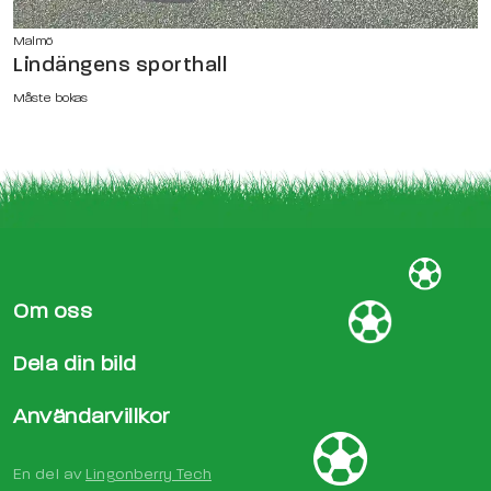
Malmö
Lindängens sporthall
Måste bokas
Om oss
Dela din bild
Användarvillkor
En del av
Lingonberry Tech