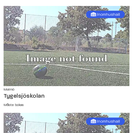
Inomhushall
Malmö
Tygelsjöskolan
Måste bokas
Inomhushall