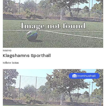
Malmö
Klagshamns Sporthall
Måste bokas
Inomhushall