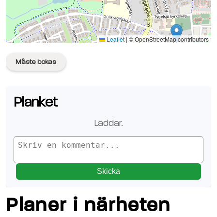
Se planen på Google Maps
Leaflet
|
© OpenStreetMap contributors
Måste bokas
Planket
Laddar.
Skicka
Planer i närheten