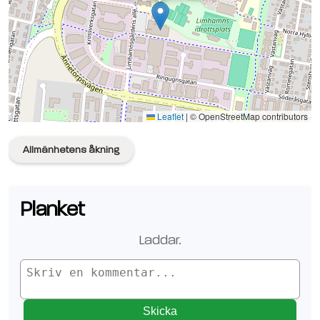
Se planen på Google Maps
Leaflet
|
© OpenStreetMap contributors
Allmänhetens åkning
Planket
Laddar
..
Skicka