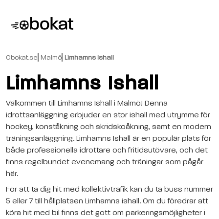
Obokat.se
Malmö
Limhamns Ishall
Limhamns Ishall
Välkommen till Limhamns Ishall i Malmö! Denna
idrottsanläggning erbjuder en stor ishall med utrymme för
hockey, konståkning och skridskoåkning, samt en modern
träningsanläggning. Limhamns Ishall är en populär plats för
både professionella idrottare och fritidsutövare, och det
finns regelbundet evenemang och träningar som pågår
här.
För att ta dig hit med kollektivtrafik kan du ta buss nummer
5 eller 7 till hållplatsen Limhamns ishall. Om du föredrar att
köra hit med bil finns det gott om parkeringsmöjligheter i