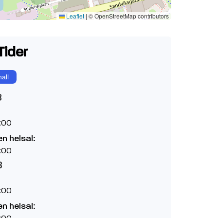
Leaflet
|
© OpenStreetMap contributors
Tider
all
8
:00
n helsal:
:00
8
:00
n helsal:
:00