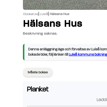
Obokat.se
Luleå
Hälsans Hus
Hälsans Hus
Beskrivning saknas.
Denna anläggning ägs och förvaltas av Luleå kommu
bokade tider, följ länken till
Luleå kommuns bokning
Måste bokas
Planket
Ladda