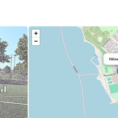
+
−
Häls