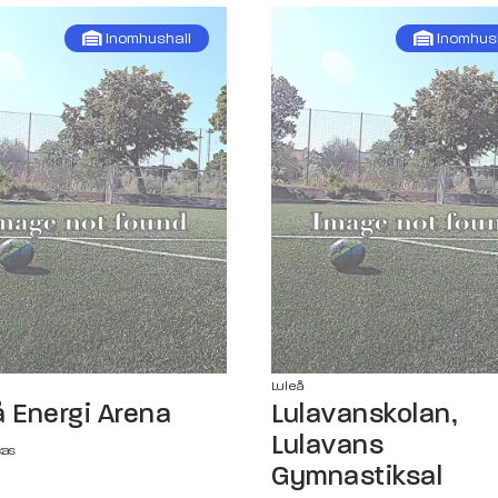
Inomhushall
Inomhus
Luleå
å Energi Arena
Lulavanskolan,
Lulavans
kas
Gymnastiksal