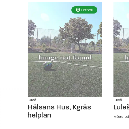
Fotboll
Luleå
Luleå
Hälsans Hus, Kgräs
Lule
helplan
Måste bo