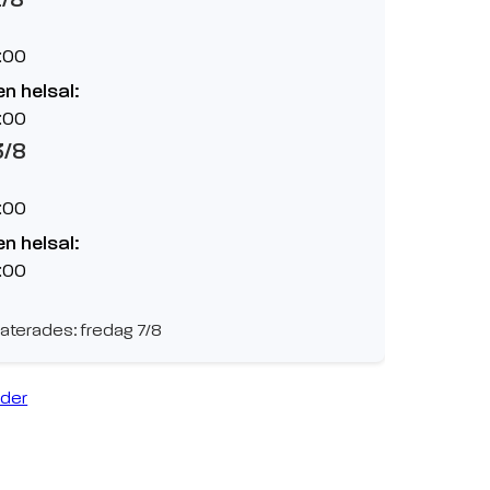
:00
n helsal:
:00
3/8
:00
n helsal:
:00
aterades: fredag 7/8
ider