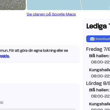
Se planen på Google Maps
Lediga 
Inomhush
Fredag 7/
n. För att göra din egna bokning eller se
Blå hallen:
ssida.
08:00-22
Kungshalle
08:00-22
Lördag 8/
Blå hallen:
08:00-22
r.
Kungshalle
08:00-22