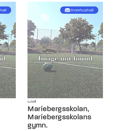
hall
Inomhushall
Luleå
Mariebergsskolan,
Mariebergsskolans
gymn.