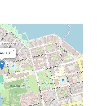
×
ans Hus