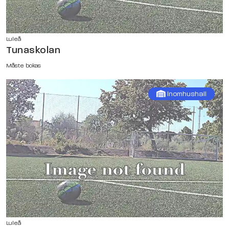
Luleå
Tunaskolan
Måste bokas
Inomhushall
Luleå