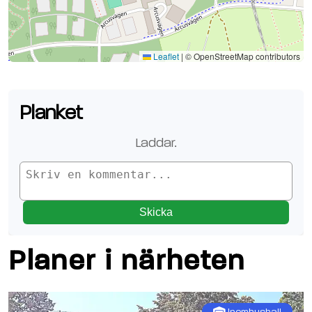
Se planen på Google Maps
Leaflet
|
© OpenStreetMap contributors
Planket
Laddar.
Skicka
Planer i närheten
Inomhushall