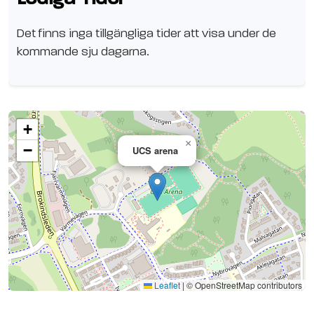
Det finns inga tillgängliga tider att visa under de
kommande sju dagarna.
+
×
−
UCS arena
Se planen på Google Maps
Leaflet
|
© OpenStreetMap contributors