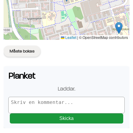
Se planen på Google Maps
Leaflet
|
© OpenStreetMap contributors
Måste bokas
Planket
Laddar.
Skicka