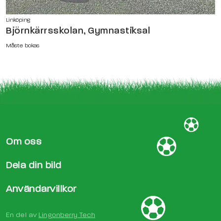
Linköping
Björnkärrsskolan, Gymnastiksal
Måste bokas
Om oss
Dela din bild
Användarvillkor
En del av
Lingonberry Tech