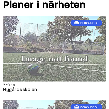
Planer i närheten
Inomhushall
Linköping
Nygårdsskolan
Inomhushall