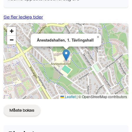
Se fler lediga tider
+
×
−
Ånestadshallen, 1. Tävlingshall
Se planen på Google Maps
Leaflet
|
© OpenStreetMap contributors
Måste bokas