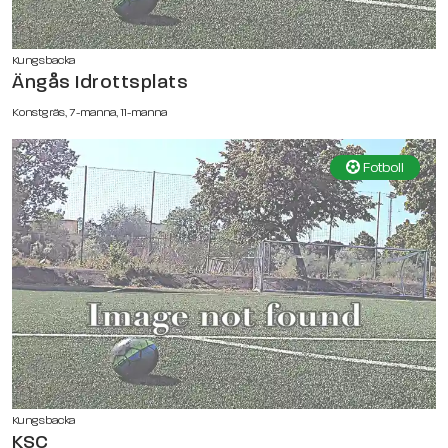
Kungsbacka
Ängås Idrottsplats
Konstgräs, 7-manna, 11-manna
Fotboll
Kungsbacka
KSC