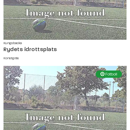
Kungsbacka
Rydets idrottsplats
Konstgräs
Fotboll