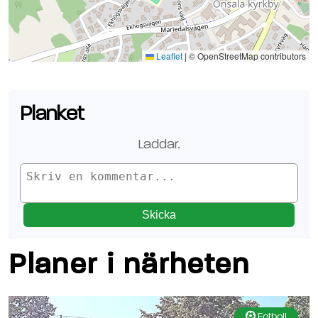
Se planen på Google Maps
Leaflet
|
© OpenStreetMap contributors
Planket
Laddar.
Skicka
Planer i närheten
Fotboll