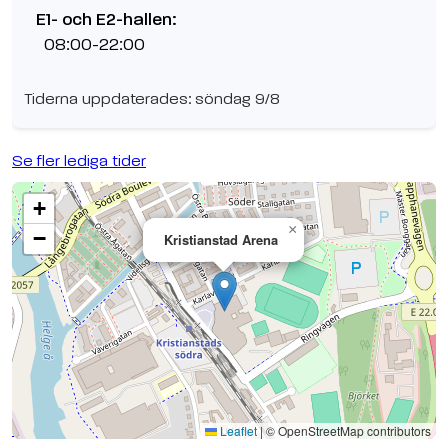
E1- och E2-hallen:
08:00-22:00
Tiderna uppdaterades: söndag 9/8
Se fler lediga tider
+
×
−
Kristianstad Arena
Se planen på Google Maps
Leaflet
|
© OpenStreetMap contributors