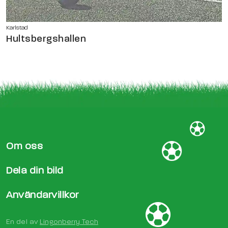
Karlstad
Hultsbergshallen
Om oss
Dela din bild
Användarvillkor
En del av
Lingonberry Tech