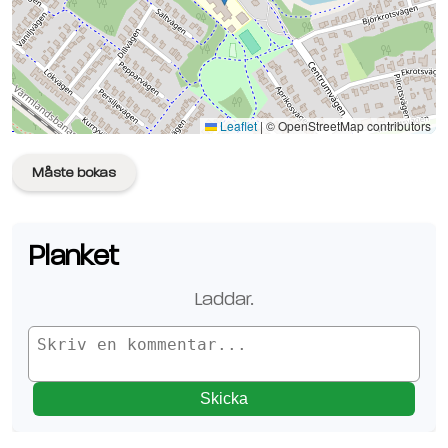
Se planen på Google Maps
Leaflet
|
© OpenStreetMap contributors
Måste bokas
Planket
Laddar.
Skicka