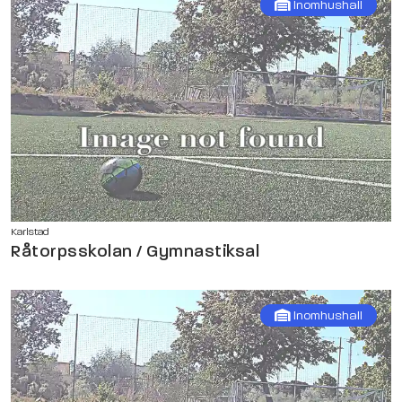
Inomhushall
Karlstad
Råtorpsskolan / Gymnastiksal
Inomhushall