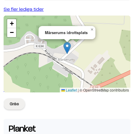
Se fler lediga tider
+
×
−
Märserums idrottsplats
Se planen på Google Maps
Leaflet
|
© OpenStreetMap contributors
Gräs
Planket