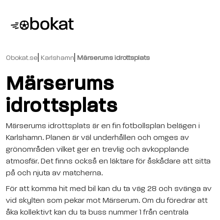
Obokat.se
Karlshamn
Märserums idrottsplats
Märserums
idrottsplats
Märserums idrottsplats är en fin fotbollsplan belägen i
Karlshamn. Planen är väl underhållen och omges av
grönområden vilket ger en trevlig och avkopplande
atmosfär. Det finns också en läktare för åskådare att sitta
på och njuta av matcherna.
För att komma hit med bil kan du ta väg 28 och svänga av
vid skylten som pekar mot Märserum. Om du föredrar att
åka kollektivt kan du ta buss nummer 1 från centrala