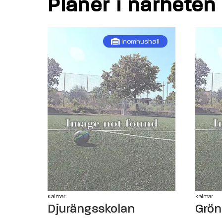
Planer i närheten
Inomhushall
Kalmar
Kalmar
Djurängsskolan
Grön