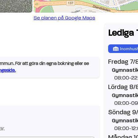
Se planen på Google Maps
Lediga 
Inomhush
Fredag 7/
mun. För att göra din egna bokning eller se
Gymnastik
gssida.
08:00-22
Lördag 8/
Gymnastik
08:00-09
Söndag 9
Gymnastik
r.
08:00-12
Måndag 1