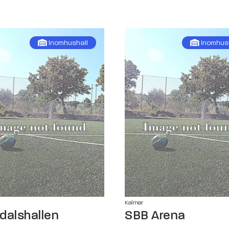
Inomhushall
Inomhus
Kalmar
dalshallen
SBB Arena