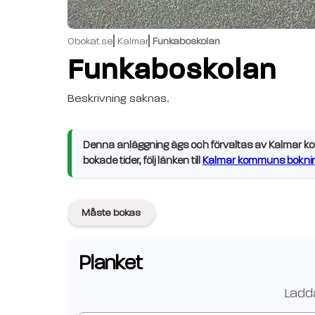
Obokat.se
Kalmar
Funkaboskolan
Funkaboskolan
Beskrivning saknas.
Denna anläggning ägs och förvaltas av Kalmar kom
bokade tider, följ länken till
Kalmar kommuns boknin
Måste bokas
Planket
Ladda