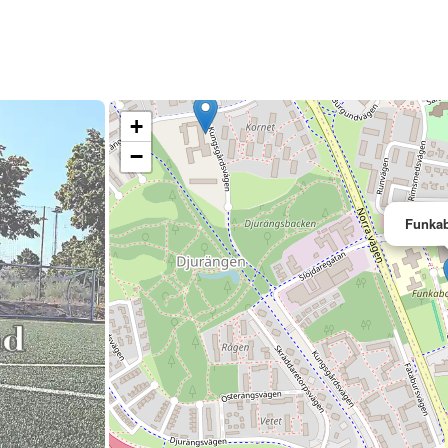
+
−
Funka