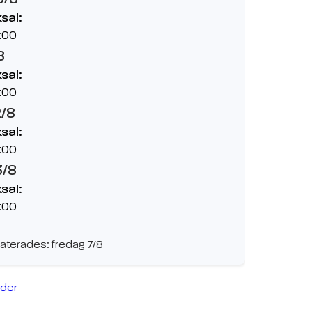
sal:
:00
8
sal:
:00
2/8
sal:
:00
3/8
sal:
:00
aterades: fredag 7/8
ider