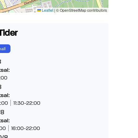
Leaflet
|
© OpenStreetMap contributors
Tider
all
8
sal:
:00
8
sal:
:00
11:30-22:00
/8
sal:
:00
16:00-22:00
0/8