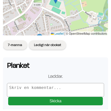
Se planen på Google Maps
Leaflet
|
© OpenStreetMap contributors
7-manna
Ledigt när obokat
Planket
Laddar.
Skicka