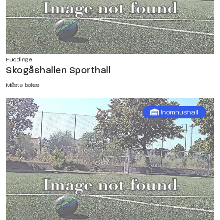
Huddinge
Skogåshallen Sporthall
Måste bokas
Inomhushall