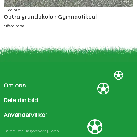
Huddinge
Östra grundskolan Gymnastiksal
Måste bokas
Om oss
Dela din bild
Användarvillkor
En del av
Lingonberry Tech