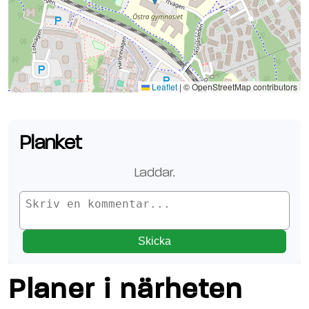
Se planen på Google Maps
Leaflet
|
© OpenStreetMap contributors
Planket
Laddar.
Skicka
Planer i närheten