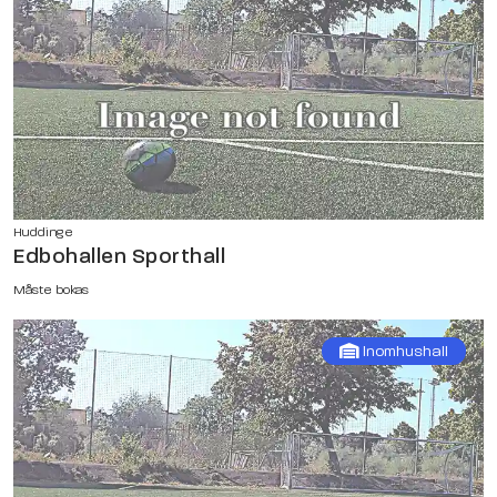
Huddinge
Edbohallen Sporthall
Måste bokas
Inomhushall