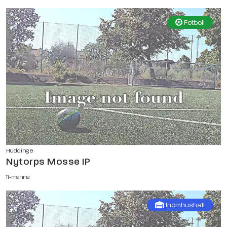
Fotboll
Huddinge
Nytorps Mosse IP
11-manna
Inomhushall