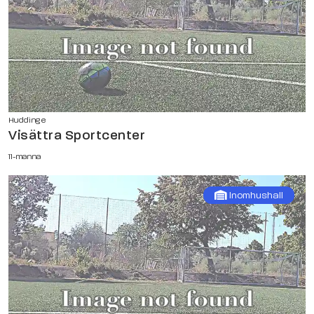
Huddinge
Visättra Sportcenter
11-manna
Inomhushall