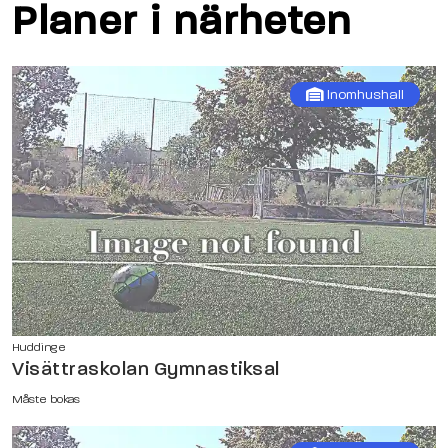
Planer i närheten
Inomhushall
Huddinge
Visättraskolan Gymnastiksal
Måste bokas