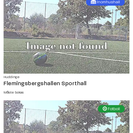
Inomhushall
Huddinge
Flemingsbergshallen Sporthall
Måste bokas
Fotboll