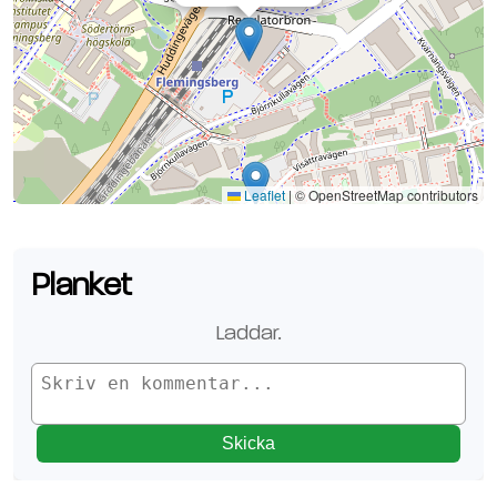
Se planen på Google Maps
Leaflet
|
© OpenStreetMap contributors
Planket
Laddar.
Skicka