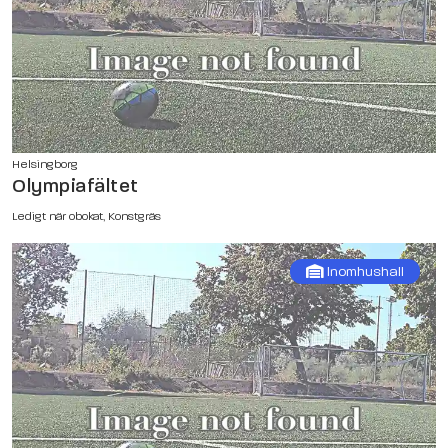
Helsingborg
Olympiafältet
Ledigt när obokat, Konstgräs
Inomhushall