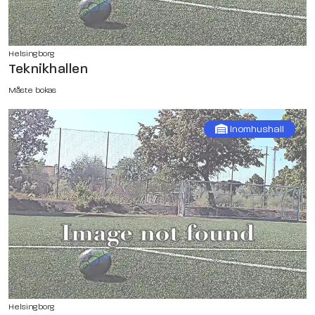
Helsingborg
Teknikhallen
Måste bokas
Inomhushall
Helsingborg