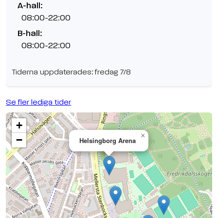
A-hall:
08:00-22:00
B-hall:
08:00-22:00
Tiderna uppdaterades: fredag 7/8
Se fler lediga tider
+
×
−
Helsingborg Arena