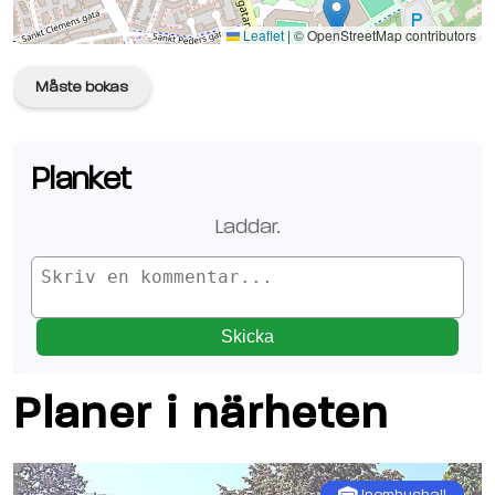
Se planen på Google Maps
Leaflet
|
© OpenStreetMap contributors
Måste bokas
Planket
Laddar.
Skicka
Planer i närheten
Inomhushall