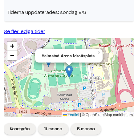
Tiderna uppdaterades: söndag 9/8
Se fler lediga tider
+
×
−
Halmstad Arena idrottsplats
Se planen på Google Maps
Leaflet
|
© OpenStreetMap contributors
Konstgräs
11-manna
5-manna