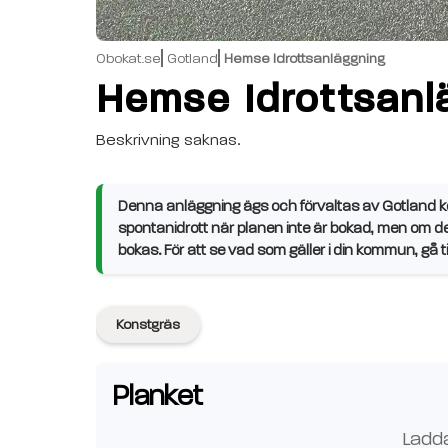
Obokat.se
Gotland
Hemse Idrottsanläggning
Hemse Idrottsanl
Beskrivning saknas.
Denna anläggning ägs och förvaltas av Gotland
spontanidrott när planen inte är bokad, men om d
bokas. För att se vad som gäller i din kommun, gå
Konstgräs
Planket
Ladda