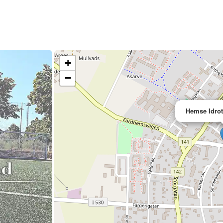
+
−
Hemse Idrot