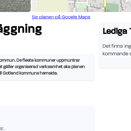
Se planen på Google Maps
äggning
Lediga 
Det finns ing
kommande s
 kommun. De flesta kommuner uppmuntrar
et gäller organiserad verksamhet ska planen
 till Gotland kommuns hemsida.
r
...