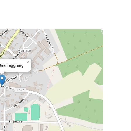
×
tsanläggning