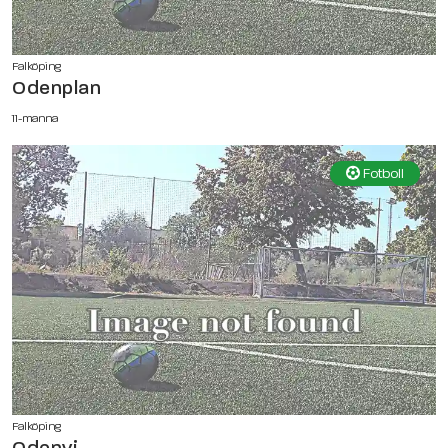
Falköping
Odenplan
11-manna
Fotboll
Falköping
Odenvi