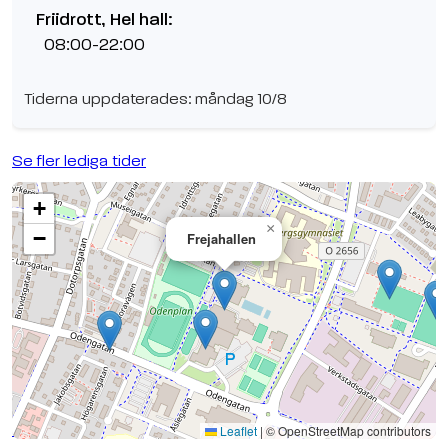
Friidrott, Hel hall:
08:00-22:00
Tiderna uppdaterades: måndag 10/8
Se fler lediga tider
+
×
−
Frejahallen
Se planen på Google Maps
Leaflet
|
© OpenStreetMap contributors