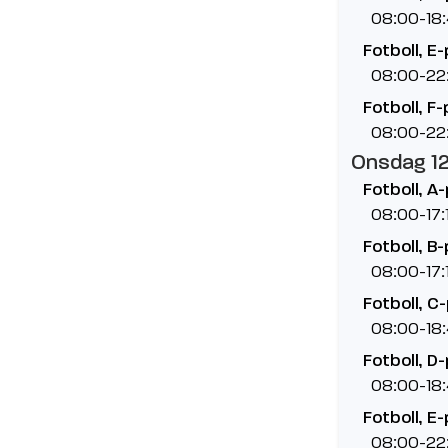
08:00-18
Fotboll, E-
08:00-22
Fotboll, F-
08:00-22
Onsdag 1
Fotboll, A-
08:00-17:
Fotboll, B-
08:00-17:
Fotboll, C-
08:00-18
Fotboll, D-
08:00-18
Fotboll, E-
08:00-22