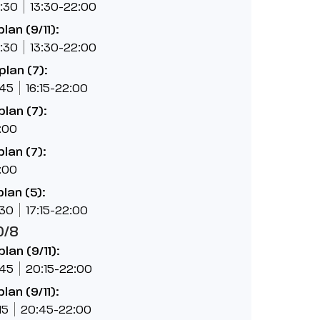
:30
13:30-22:00
plan (9/11):
:30
13:30-22:00
plan (7):
:45
16:15-22:00
plan (7):
:00
plan (7):
:00
plan (5):
:30
17:15-22:00
0/8
plan (9/11):
:45
20:15-22:00
plan (9/11):
15
20:45-22:00