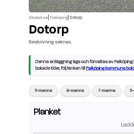
Obokat.se
Falköping
Dotorp
Dotorp
Beskrivning saknas.
Denna anläggning ägs och förvaltas av Falköping k
bokade tider, följ länken till
Falköping kommuns bokn
11-manna
9-manna
7-manna
5
Planket
Ladda