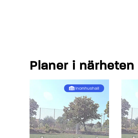
Planer i närheten
Inomhushall