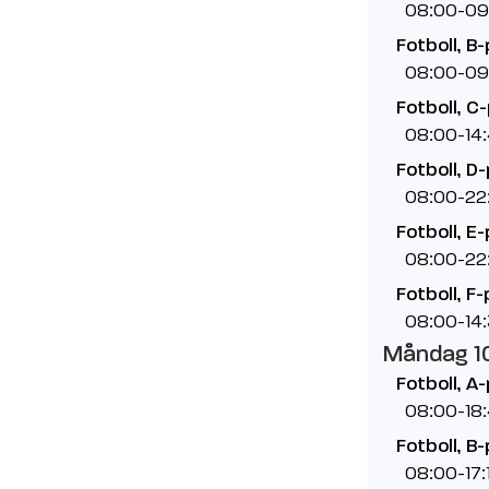
08:00-09
Fotboll, B-
08:00-09
Fotboll, C-
08:00-14
Fotboll, D-
08:00-22
Fotboll, E-
08:00-22
Fotboll, F-
08:00-14
Måndag 1
Fotboll, A-
08:00-18
Fotboll, B-
08:00-17: