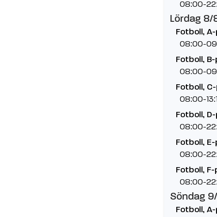
08:00-22
Lördag 8/
Fotboll, A-
08:00-09
Fotboll, B-
08:00-09
Fotboll, C-
08:00-13:
Fotboll, D-
08:00-22
Fotboll, E-
08:00-22
Fotboll, F-
08:00-22
Söndag 9
Fotboll, A-