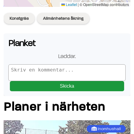
Se planen på Google Maps
Leaflet
|
© OpenStreetMap contributors
Konstgräs
Allmänhetens åkning
Planket
Laddar.
Skicka
Planer i närheten
Inomhushall