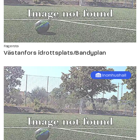
Fagersta
Västanfors idrottsplats/Bandyplan
Inomhushall