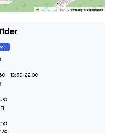
Leaflet
|
© OpenStreetMap contributors
Tider
all
8
:30
19:30-22:00
8
:00
/8
:00
0/8