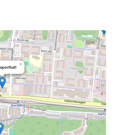
×
sporthall