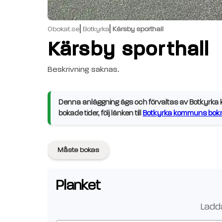
Obokat.se
Botkyrka
Kärsby sporthall
Kärsby sporthall
Beskrivning saknas.
Denna anläggning ägs och förvaltas av Botkyrka k
bokade tider, följ länken till
Botkyrka kommuns bokn
Måste bokas
Planket
Ladda