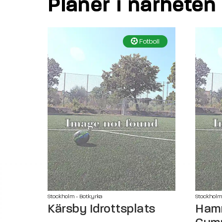
Planer i närheten
Fotboll
Stockholm - Botkyrka
Stockholm
Kärsby Idrottsplats
Hamm