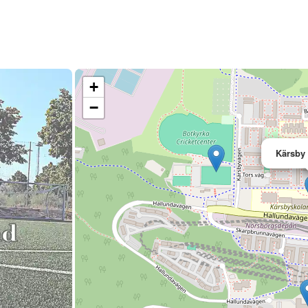
+
−
Kärsby 