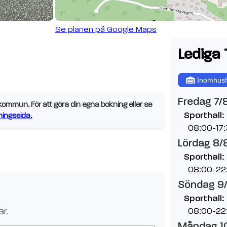
Se planen på Google Maps
Lediga 
Inomhush
Fredag 7/
ommun. För att göra din egna bokning eller se
Sporthall:
ingssida.
08:00-17
Lördag 8/
Sporthall:
08:00-22
Söndag 9
Sporthall:
r.
08:00-22
Måndag 1