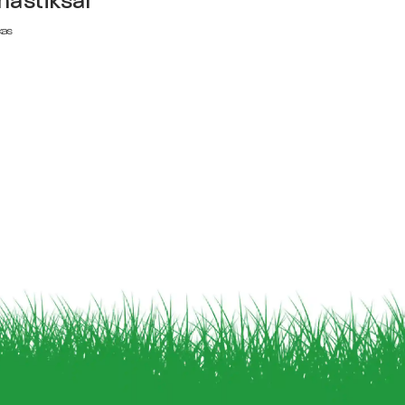
astiksal
kas