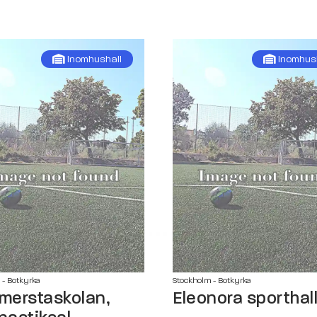
Inomhushall
Inomhus
 - Botkyrka
Stockholm - Botkyrka
erstaskolan,
Eleonora sporthal