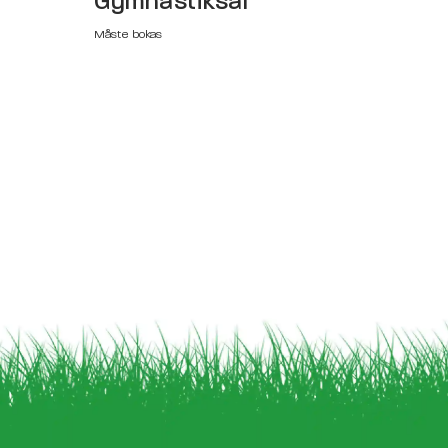
Gymnastiksal
Måste bokas