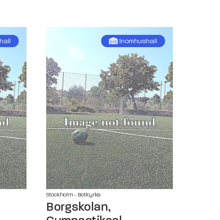
hall
Inomhushall
Stockholm - Botkyrka
l
Borgskolan,