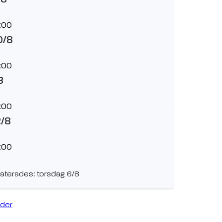
:00
0/8
:00
8
:00
2/8
:00
aterades: torsdag 6/8
ider