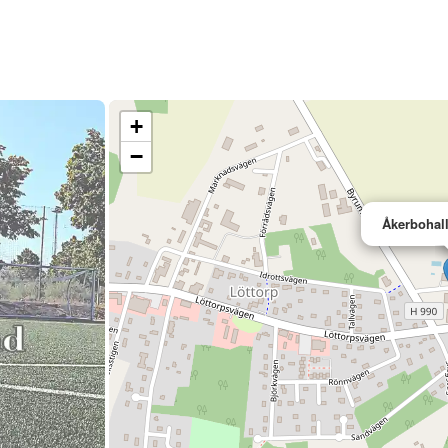
+
−
Åkerbohall