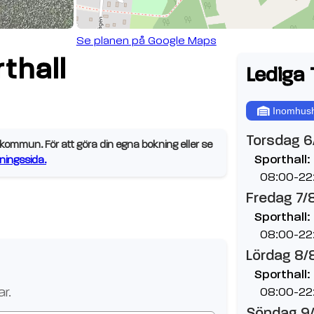
Se planen på Google Maps
thall
Lediga 
Inomhush
Torsdag 6
ommun. För att göra din egna bokning eller se
Sporthall:
ingssida.
08:00-22
Fredag 7/
Sporthall:
08:00-22
Lördag 8/
Sporthall:
r.
08:00-22
Söndag 9