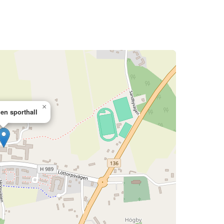
×
en sporthall