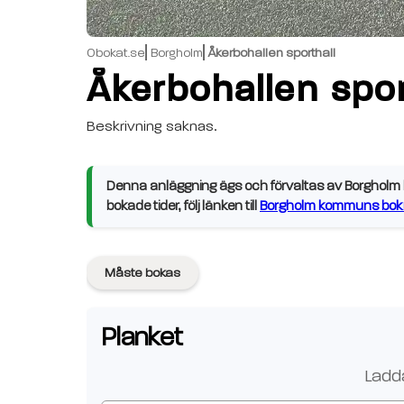
Obokat.se
Borgholm
Åkerbohallen sporthall
Åkerbohallen spor
Beskrivning saknas.
Denna anläggning ägs och förvaltas av Borgholm k
bokade tider, följ länken till
Borgholm kommuns bokn
Måste bokas
Planket
Ladda