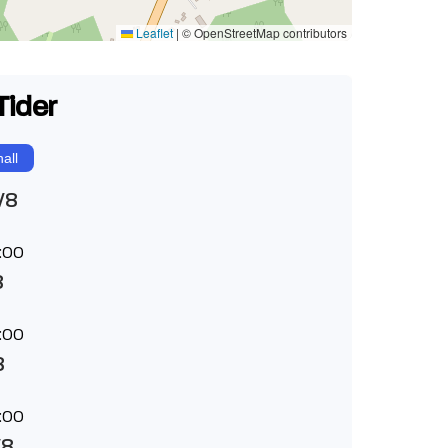
Leaflet
|
© OpenStreetMap contributors
Tider
all
/8
:00
8
:00
8
:00
/8