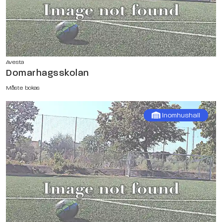
Avesta
Domarhagsskolan
Måste bokas
Inomhushall