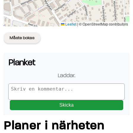
Se planen på Google Maps
Leaflet
|
© OpenStreetMap contributors
Måste bokas
Planket
Laddar.
Skicka
Planer i närheten