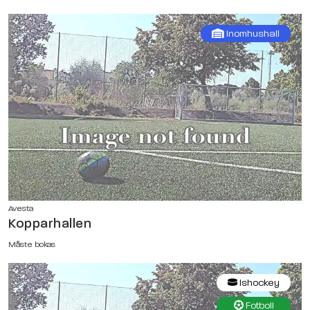
Inomhushall
Avesta
Kopparhallen
Måste bokas
Ishockey
Fotboll