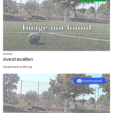
Avesta
Avestavallen
Allmänhetens åkning
Inomhushall