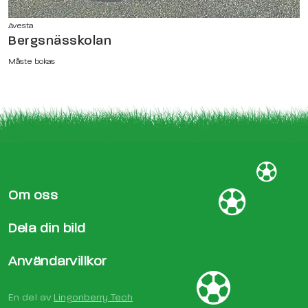
Avesta
Bergsnässkolan
Måste bokas
Om oss
Dela din bild
Användarvillkor
En del av
Lingonberry Tech