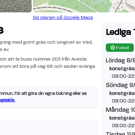
Se planen på Google Maps
s
Lediga 
ggning med grönt gräs och omgivet av träd,
Fotboll
a av.
 genom att ta buss nummer 203 från Avesta
Lördag 8/
il genom att köra på väg 68 och sedan svänga
konstgräs
08:00-22
Söndag 9
konstgräs
mun. För att göra din egna bokning eller se
gssida.
08:00-22
Måndag 1
konstgräs
08:00-22
Tisdag 11/