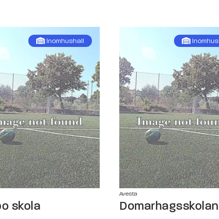
Inomhushall
Inomhus
Avesta
bo skola
Domarhagsskolan