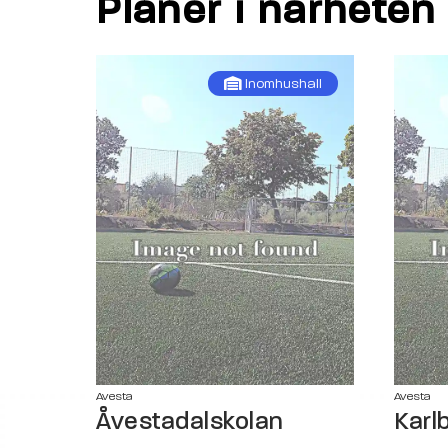
Planer i närheten
Inomhushall
Avesta
Avesta
Åvestadalskolan
Karl