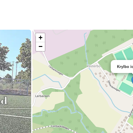
+
−
Krylbo i