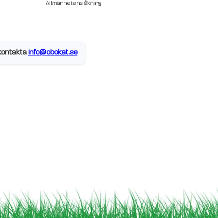
Allmänhetens åkning
, kontakta
info@obokat.se