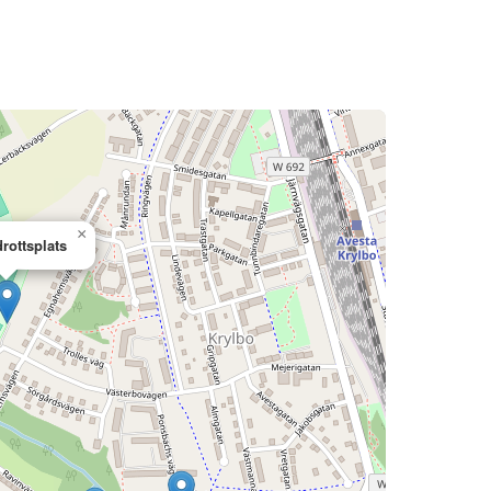
×
drottsplats