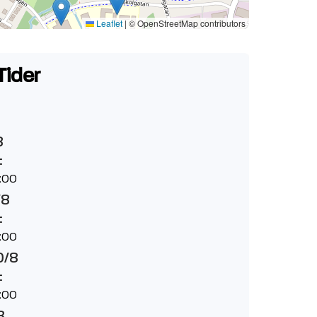
Leaflet
|
© OpenStreetMap contributors
Tider
8
:
:00
/8
:
:00
0/8
:
:00
8