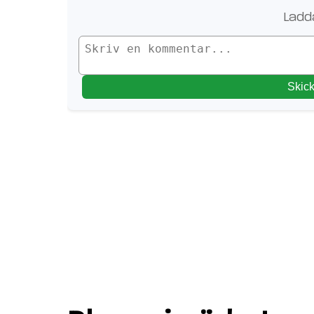
Ladda
Skic