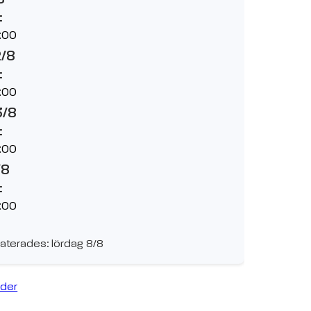
:
:00
2/8
:
:00
3/8
:
:00
/8
:
:00
aterades: lördag 8/8
ider