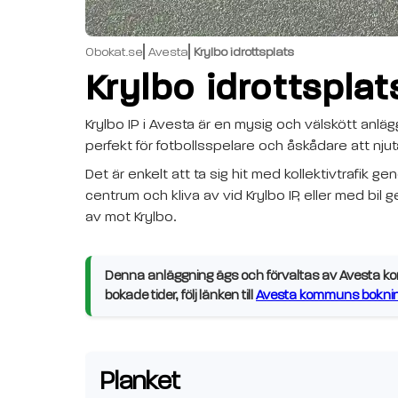
Obokat.se
Avesta
Krylbo idrottsplats
Krylbo idrottsplat
Krylbo IP i Avesta är en mysig och välskött anlä
perfekt för fotbollsspelare och åskådare att njut
Det är enkelt att ta sig hit med kollektivtrafik
centrum och kliva av vid Krylbo IP, eller med b
av mot Krylbo.
Denna anläggning ägs och förvaltas av Avesta kom
bokade tider, följ länken till
Avesta kommuns boknin
Planket