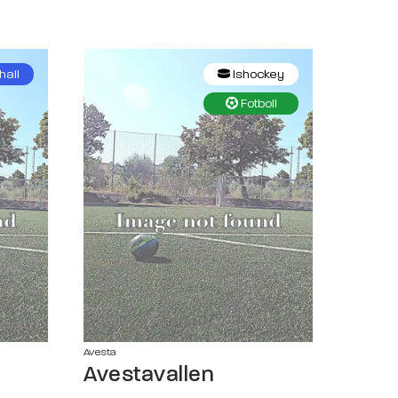
hall
Ishockey
Fotboll
Avesta
Avestavallen