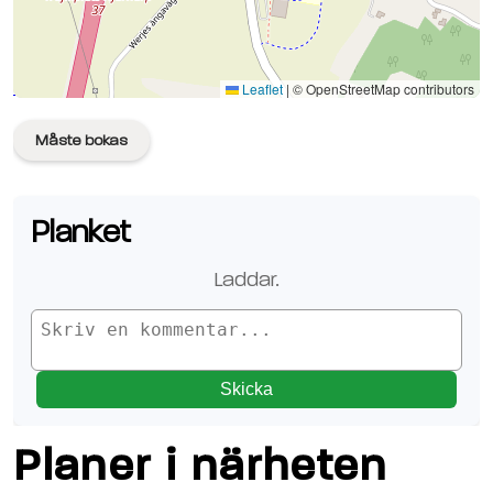
Se planen på Google Maps
Leaflet
|
© OpenStreetMap contributors
Måste bokas
Planket
Laddar.
Skicka
Planer i närheten