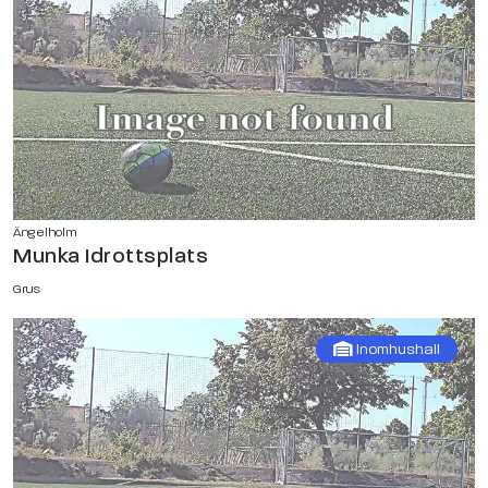
Ängelholm
Munka Idrottsplats
Grus
Inomhushall