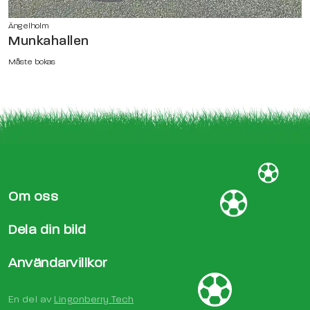
Ängelholm
Munkahallen
Måste bokas
Om oss
Dela din bild
Användarvillkor
En del av
Lingonberry Tech