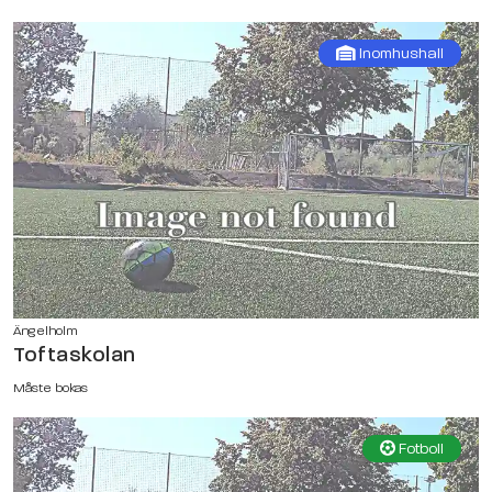
Inomhushall
Ängelholm
Toftaskolan
Måste bokas
Fotboll