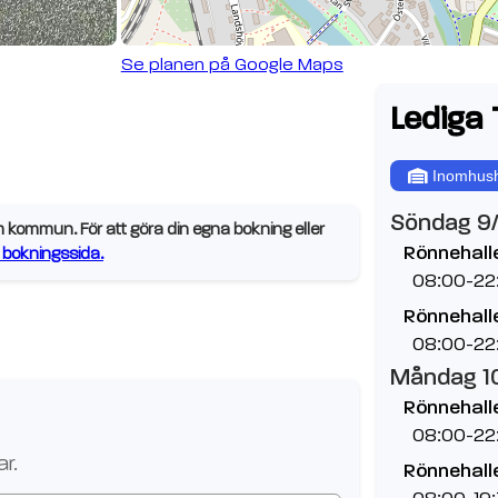
Se planen på Google Maps
Lediga 
Inomhush
Söndag 9
kommun. För att göra din egna bokning eller
Rönnehallen
bokningssida.
08:00-22
Rönnehalle
08:00-22
Måndag 1
Rönnehallen
08:00-22
r.
Rönnehalle
08:00-19