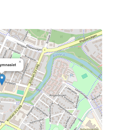
×
ymnasiet