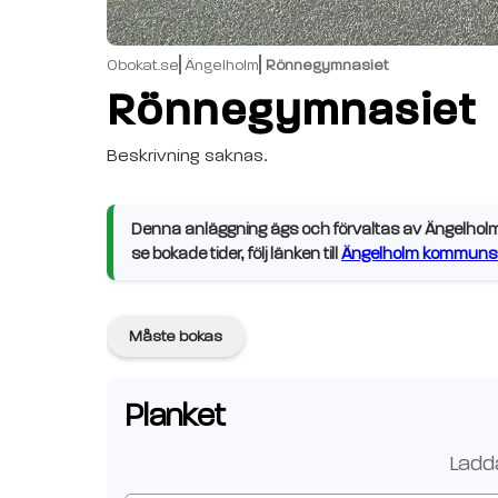
Obokat.se
Ängelholm
Rönnegymnasiet
Rönnegymnasiet
Beskrivning saknas.
Denna anläggning ägs och förvaltas av Ängelholm 
se bokade tider, följ länken till
Ängelholm kommuns 
Måste bokas
Planket
Ladda