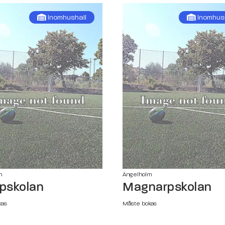
Inomhushall
Inomhus
m
Ängelholm
rpskolan
Magnarpskolan
kas
Måste bokas