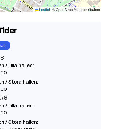
Leaflet
|
© OpenStreetMap contributors
Tider
all
/8
 / Lilla hallen:
:00
n / Stora hallen:
:00
0/8
 / Lilla hallen:
:00
n / Stora hallen:
:30
21:00-22:00