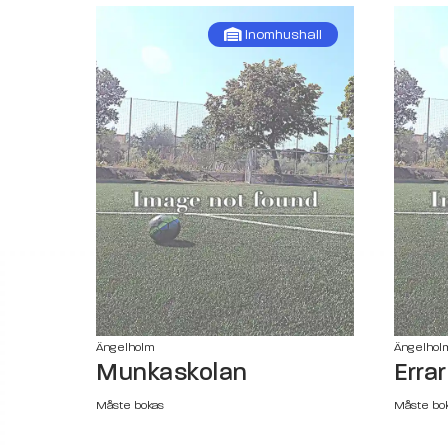
Inomhushall
Ängelholm
Ängelhol
Munkaskolan
Erra
Måste bokas
Måste bo