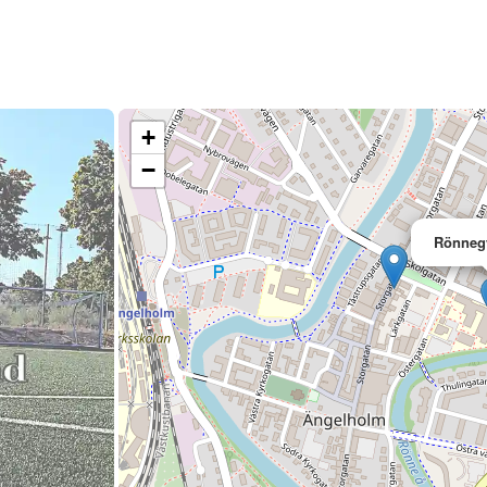
+
−
Rönneg