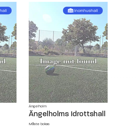
hall
Inomhushall
Ängelholm
Ängelholms Idrottshall
Måste bokas